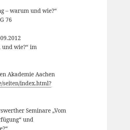
ung – warum und wie?“
 G 76
.09.2012
m und wie?“ im
chen Akademie Aachen
e/seiten/index.html?
erswerther Seminare „Vom
rfügung“ und
e?“